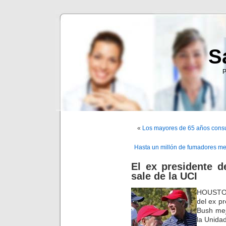
S
P
«
Los mayores de 65 años consu
Hasta un millón de fumadores me
El ex presidente 
sale de la UCI
HOUSTON
del ex p
Bush mej
la Unida