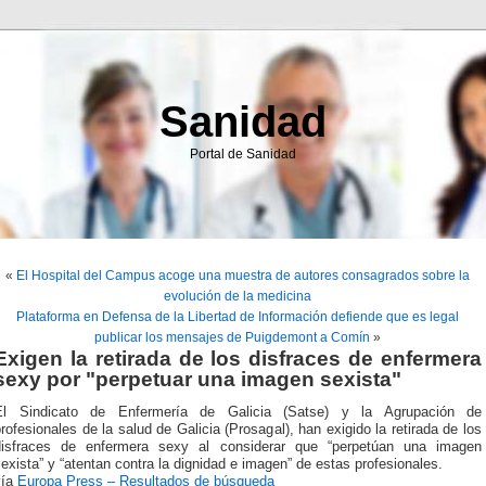
Sanidad
Portal de Sanidad
«
El Hospital del Campus acoge una muestra de autores consagrados sobre la
evolución de la medicina
Plataforma en Defensa de la Libertad de Información defiende que es legal
publicar los mensajes de Puigdemont a Comín
»
Exigen la retirada de los disfraces de enfermera
sexy por "perpetuar una imagen sexista"
El Sindicato de Enfermería de Galicia (Satse) y la Agrupación de
rofesionales de la salud de Galicia (Prosagal), han exigido la retirada de los
disfraces de enfermera sexy al considerar que “perpetúan una imagen
exista” y “atentan contra la dignidad e imagen” de estas profesionales.
vía
Europa Press – Resultados de búsqueda