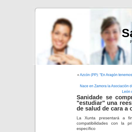
S
P
«
Azcón (PP): "En Aragón tenemos
Nace en Zamora la Asociación de
León 
Sanidade se comp
"estudiar" una rees
de salud de cara a 
La Xunta presentará a fin
compatibilidades con la p
específico