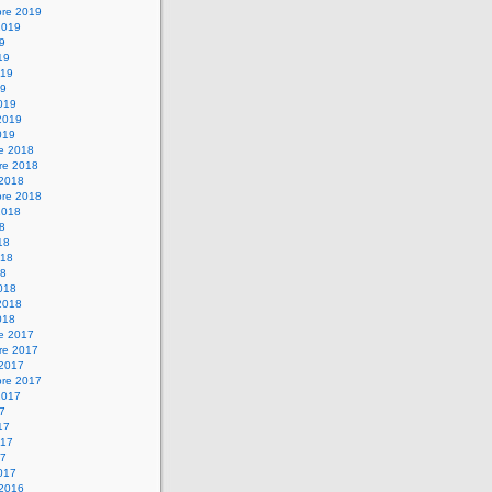
bre 2019
2019
19
19
019
19
019
2019
019
re 2018
re 2018
 2018
bre 2018
2018
18
18
018
18
018
2018
018
re 2017
re 2017
 2017
bre 2017
2017
17
17
017
17
017
 2016