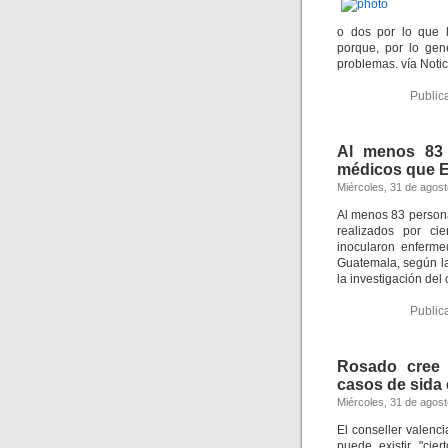
o dos por lo que l
porque, por lo gen
problemas. vía Notic
Public
Al menos 83 
médicos que E
Miércoles, 31 de agos
Al menos 83 person
realizados por ci
inocularon enferme
Guatemala, según l
la investigación del
Public
Rosado cree 
casos de sida 
Miércoles, 31 de agos
El conseller valen
puede existir "cie