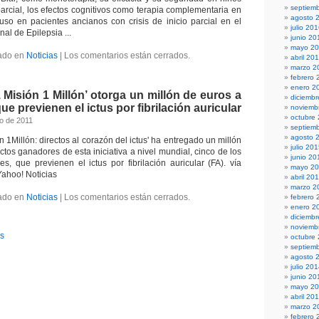
septiem
 parcial, los efectos cognitivos como terapia complementaria en
agosto 
uso en pacientes ancianos con crisis de inicio parcial en el
julio 20
al de Epilepsia ...
junio 20
mayo 2
ado en
Noticias
|
Los comentarios están cerrados.
abril 20
marzo 2
febrero 
enero 2
Misión 1 Millón’ otorga un millón de euros a
diciemb
e previenen el ictus por fibrilación auricular
noviemb
octubre
to de 2011
septiem
agosto 
1Millón: directos al corazón del ictus' ha entregado un millón
julio 20
tos ganadores de esta iniciativa a nivel mundial, cinco de los
junio 20
s, que previenen el ictus por fibrilación auricular (FA). vía
mayo 2
Yahoo! Noticias
abril 20
marzo 2
ado en
Noticias
|
Los comentarios están cerrados.
febrero 
enero 2
diciemb
noviemb
es
octubre
septiem
agosto 
julio 20
junio 20
mayo 2
abril 20
marzo 2
febrero 