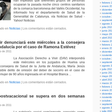
han impedido que diferentes grupos de personas
febrero 
ocuparan la pasada noche cinco centros sanitarios
enero 2
de la comarca barcelonesa del Vallès Occidental, ha
diciemb
informado hoy el departamento de Salud de la
noviemb
Generalitat de Catalunya. vía Noticias de Salud -
octubre
Yahoo! Noticias
septiem
agosto 
julio 20
ado en
Noticias
|
Los comentarios están cerrados.
junio 20
mayo 2
abril 20
marzo 2
ir denunciará este miércoles a la consejera
febrero 
ndalucía por el caso de Ramona Estévez
enero 2
to de 2011
diciemb
noviemb
La Asociación Derecho a Vivir (DAV) interpondrá
octubre
este miércoles en los juzgados de Huelva una
septiem
agosto 
 consejera de Salud de la Junta de Andalucía, María Jesús
julio 20
sible delito de omisión del deber de socorro en el caso de
junio 20
mujer de 90 años ingresada en el Hospital Blanca ...
mayo 2
abril 20
ado en
Noticias
|
Los comentarios están cerrados.
marzo 2
febrero 
enero 2
diciemb
postvacacional se supera en dos semanas
noviemb
octubre
septiem
to de 2011
agosto 
julio 20