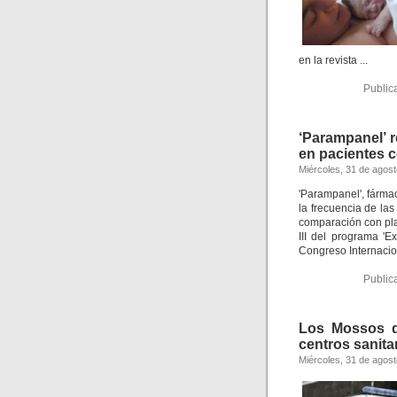
en la revista ...
Public
‘Parampanel’ r
en pacientes co
Miércoles, 31 de agos
'Parampanel', fármac
la frecuencia de las 
comparación con plac
III del programa '
Congreso Internacion
Public
Los Mossos d
centros sanita
Miércoles, 31 de agos