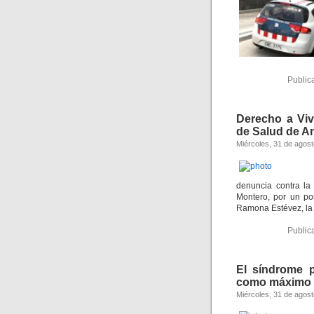
Public
Derecho a Viv
de Salud de A
Miércoles, 31 de agos
denuncia contra la
Montero, por un po
Ramona Estévez, la 
Public
El síndrome 
como máximo
Miércoles, 31 de agos