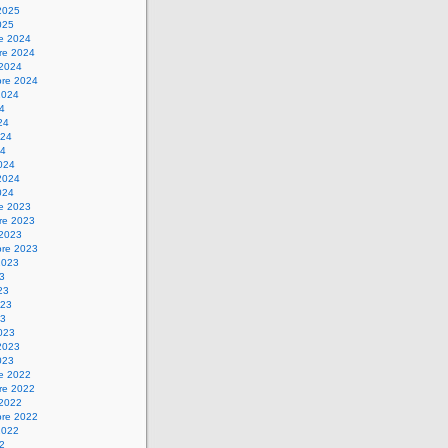
2025
025
re 2024
re 2024
 2024
bre 2024
2024
24
24
024
24
024
2024
024
re 2023
re 2023
 2023
bre 2023
2023
23
23
023
23
023
2023
023
re 2022
re 2022
 2022
bre 2022
2022
22