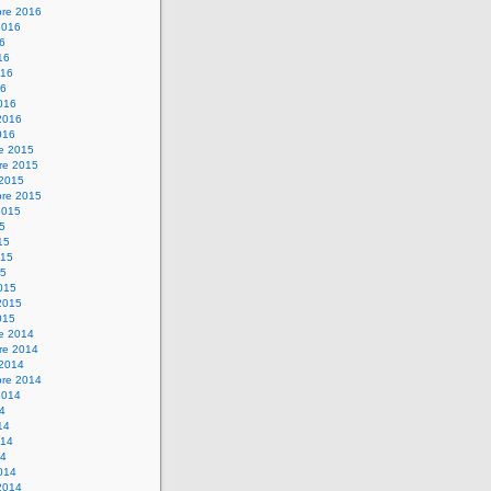
bre 2016
2016
16
16
016
16
016
2016
016
re 2015
re 2015
 2015
bre 2015
2015
15
15
015
15
015
2015
015
re 2014
re 2014
 2014
bre 2014
2014
14
14
014
14
014
2014