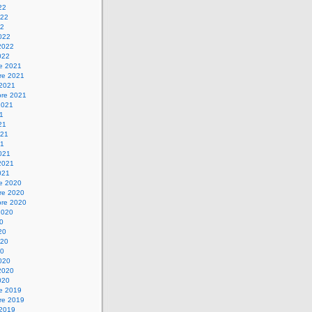
22
022
22
022
2022
022
re 2021
re 2021
 2021
bre 2021
2021
21
21
021
21
021
2021
021
re 2020
re 2020
bre 2020
2020
20
20
020
20
020
2020
020
re 2019
re 2019
 2019