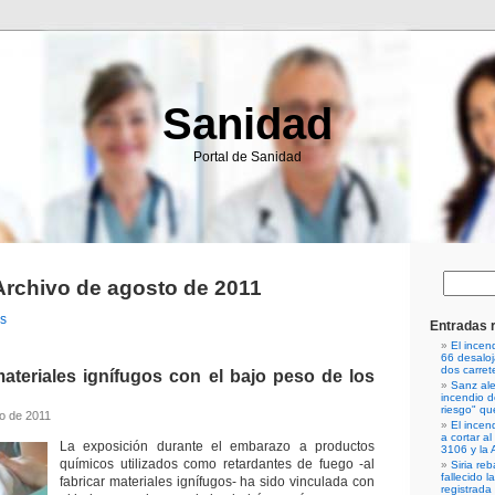
Sanidad
Portal de Sanidad
Archivo de agosto de 2011
es
Entradas 
El incen
66 desalo
dos carret
ateriales ignífugos con el bajo peso de los
Sanz ale
incendio d
riesgo" qu
to de 2011
El incen
a cortar al
La exposición durante el embarazo a productos
3106 y la 
químicos utilizados como retardantes de fuego -al
Siria re
fallecido l
fabricar materiales ignífugos- ha sido vinculada con
registrada