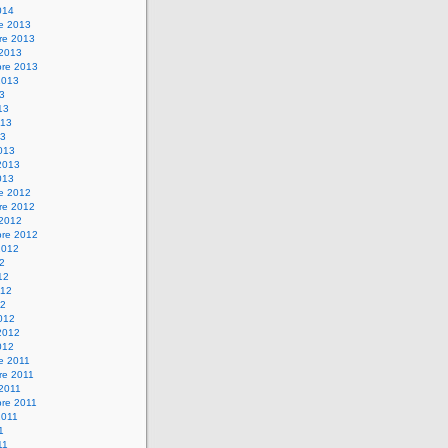
014
re 2013
re 2013
 2013
bre 2013
2013
13
13
013
13
013
2013
013
re 2012
re 2012
 2012
bre 2012
2012
12
12
012
12
012
2012
012
e 2011
re 2011
 2011
bre 2011
2011
1
11