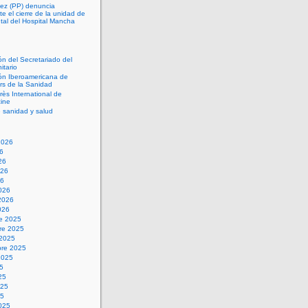
ez (PP) denuncia
 el cierre de la unidad de
tal del Hospital Mancha
ón del Secretariado del
itario
ón Iberoamericana de
s de la Sanidad
rès International de
ine
 sanidad y salud
2026
26
26
026
26
026
2026
026
re 2025
re 2025
 2025
bre 2025
2025
25
25
025
25
025