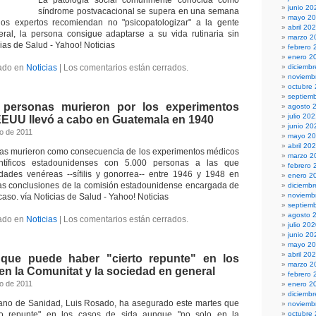
La patología social comúnmente conocida como
junio 20
síndrome postvacacional se supera en una semana
mayo 2
os expertos recomiendan no "psicopatologizar" a la gente
abril 20
eral, la persona consigue adaptarse a su vida rutinaria sin
marzo 2
ias de Salud - Yahoo! Noticias
febrero 
enero 2
ado en
Noticias
|
Los comentarios están cerrados.
diciemb
noviemb
octubre
septiem
personas murieron por los experimentos
agosto 
julio 20
EUU llevó a cabo en Guatemala en 1940
junio 20
to de 2011
mayo 2
abril 20
as murieron como consecuencia de los experimentos médicos
marzo 2
entíficos estadounidenses con 5.000 personas a las que
febrero 
dades venéreas --sífilis y gonorrea-- entre 1946 y 1948 en
enero 2
as conclusiones de la comisión estadounidense encargada de
diciemb
noviemb
 caso. vía Noticias de Salud - Yahoo! Noticias
septiem
agosto 
ado en
Noticias
|
Los comentarios están cerrados.
julio 20
junio 20
mayo 2
abril 20
que puede haber "cierto repunte" en los
marzo 2
en la Comunitat y la sociedad en general
febrero 
to de 2011
enero 2
diciemb
ciano de Sanidad, Luis Rosado, ha asegurado este martes que
noviemb
rto repunte" en los casos de sida aunque "no solo en la
octubre