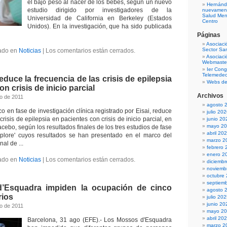
el bajo peso al nacer de los bebés, según un nuevo
Hernánd
estudio dirigido por investigadores de la
nuevamente
Salud Men
Universidad de California en Berkeley (Estados
Centro
Unidos). En la investigación, que ha sido publicada
Páginas
Asociaci
Sector San
ado en
Noticias
|
Los comentarios están cerrados.
Asociaci
Webmaster
Ier Cong
Telemedec
educe la frecuencia de las crisis de epilepsia
Webs de
n crisis de inicio parcial
Archivos
to de 2011
agosto 
o en fase de investigación clínica registrado por Eisai, reduce
julio 20
crisis de epilepsia en pacientes con crisis de inicio parcial, en
junio 20
mayo 2
ebo, según los resultados finales de los tres estudios de fase
abril 20
Explore' cuyos resultados se han presentado en el marco del
marzo 2
al de ...
febrero 
enero 2
ado en
Noticias
|
Los comentarios están cerrados.
diciemb
noviemb
octubre
septiem
’Esquadra impiden la ocupación de cinco
agosto 
rios
julio 20
junio 20
to de 2011
mayo 2
abril 20
Barcelona, 31 ago (EFE).- Los Mossos d'Esquadra
marzo 2