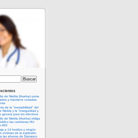
recientes
dio de Niebla (Huelva) suma
jados y mantiene cortadas
eras
rta de la "inestabilidad" del
e Niebla y la "inseguridad y
e genera para los efectivos
dio de Niebla (Huelva) obliga
 tráfico las carreteras HU-
A-493
baja a 14 heridos y ningún
as víctimas de la explosión
 a las afueras de Damasco