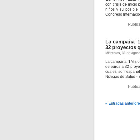
con crisis de inicio
niños y su posible 
Congreso Internacion
Public
La campaña ’1 
32 proyectos qu
Miércoles, 31 de agos
La campaña '1Misión 
de euros a 32 proyec
cuales son españole
Noticias de Salud - 
Public
« Entradas anterior