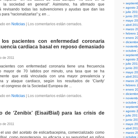
septiem
n la sociedad en general". Asimismo, ha afirmado que
agosto 
á revisando todas las subvenciones y ayudas que dan las
julio 20
 para "racionalizarlas" y, en ...
junio 20
mayo 2
ado en
Noticias
|
Los comentarios están cerrados.
abril 20
marzo 2
febrero 
enero 2
 los pacientes con enfermedad coronaria
diciemb
ecuencia cardiaca basal en reposo demasiado
noviemb
octubre
septiem
to de 2011
agosto 
julio 20
pacientes con enfermedad coronaria tiene una frecuencia
junio 20
o mayor de 70 latidos por minuto, una tasa que se ha
mayo 2
mente que está vinculada con una mayor prevalencia y
abril 20
a y ataque cardiaco, según los resultados de 'Clarify'
marzo 2
febrero 
 el congreso de la Sociedad Europea de ...
enero 2
diciemb
ado en
Noticias
|
Los comentarios están cerrados.
noviemb
octubre
septiem
agosto 
 de ‘Zenibix’ (Eisai/Bial) para las crisis de
julio 20
junio 20
to de 2011
mayo 2
abril 20
 el uso del acetato de eslicarbacepina, comercializado como
marzo 2
 y Bial, como monoterapia, su eficacia y su seguridad en niños
octubre