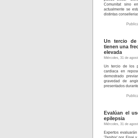
Comunitat sino e
actualmente se est
distintas consellerias
Public
Un tercio de
tienen una fr
elevada
Miércoles, 31 de agos
Un tercio de los 
cardiaca en repos
demostrado previa
gravedad de angin
presentados durante
Public
Evalúan el uso
epilepsia
Miércoles, 31 de agos
Expertos evaluarán
'Zenibix' por Eisai