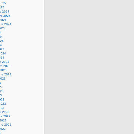
2025
025
re 2024
re 2024
 2024
bre 2024
2024
24
24
024
24
024
2024
024
re 2023
re 2023
 2023
bre 2023
2023
23
23
023
23
023
2023
023
re 2022
re 2022
 2022
bre 2022
2022
22