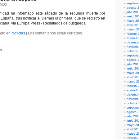
septiem
 2022
agosto 
julio 20
anidad ha informado este sábado de la segunda muerte por
junio 20
España, tras notificar el viernes la primera, que se registró en
mayo 2
ciana. vía Europa Press - Resultados de búsqueda
abril 20
marzo 2
ado en
Noticias
|
Los comentarios están cerrados.
febrero 
enero 2
diciemb
noviemb
es
octubre
septiem
agosto 
julio 20
junio 20
mayo 2
abril 20
marzo 2
febrero 
enero 2
diciemb
noviemb
octubre
septiem
agosto 
julio 20
junio 20
mayo 2
abril 20
marzo 2
febrero 