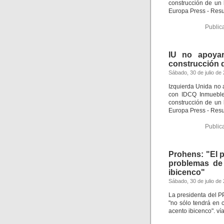
construcción de un 
Europa Press - Res
Public
IU no apoyar
construcción d
Sábado, 30 de julio de
Izquierda Unida no 
con IDCQ Inmuebles
construcción de un 
Europa Press - Res
Public
Prohens: "El 
problemas de
ibicenco"
Sábado, 30 de julio de
La presidenta del 
"no sólo tendrá en 
acento ibicenco". v