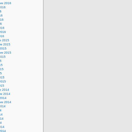
bre 2016
2016
16
16
016
16
016
2016
016
re 2015
re 2015
 2015
bre 2015
2015
15
15
015
15
015
2015
015
re 2014
re 2014
 2014
bre 2014
2014
14
14
014
14
014
2014