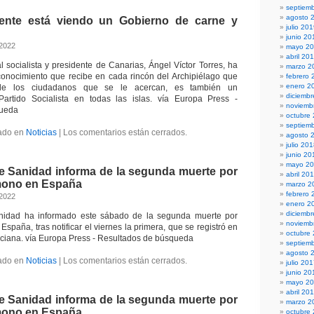
septiem
agosto 
gente está viendo un Gobierno de carne y
julio 20
junio 20
 2022
mayo 2
abril 20
l socialista y presidente de Canarias, Ángel Víctor Torres, ha
marzo 2
conocimiento que recibe en cada rincón del Archipiélago que
febrero 
enero 2
e de los ciudadanos que se le acercan, es también un
diciemb
Partido Socialista en todas las islas. vía Europa Press -
noviemb
queda
octubre
septiem
ado en
Noticias
|
Los comentarios están cerrados.
agosto 
julio 20
junio 20
mayo 2
de Sanidad informa de la segunda muerte por
abril 20
 mono en España
marzo 2
febrero 
 2022
enero 2
diciemb
anidad ha informado este sábado de la segunda muerte por
noviemb
España, tras notificar el viernes la primera, que se registró en
octubre
ciana. vía Europa Press - Resultados de búsqueda
septiem
agosto 
ado en
Noticias
|
Los comentarios están cerrados.
julio 20
junio 20
mayo 2
abril 20
de Sanidad informa de la segunda muerte por
marzo 2
 mono en España
octubre