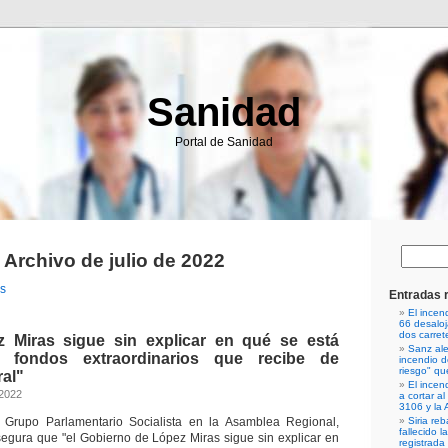
Sanidad
Portal de Sanidad
Archivo de julio de 2022
es
Entradas 
El incen
66 desalo
dos carret
 Miras sigue sin explicar en qué se está
Sanz ale
 fondos extraordinarios que recibe de
incendio d
riesgo" qu
ral"
El incen
 2022
a cortar al
3106 y la 
l Grupo Parlamentario Socialista en la Asamblea Regional,
Siria re
fallecido l
segura que "el Gobierno de López Miras sigue sin explicar en
registrada