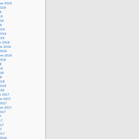
bre 2019
2019
19
19
019
19
019
2019
019
re 2018
re 2018
 2018
bre 2018
2018
18
18
018
18
018
2018
018
re 2017
re 2017
 2017
bre 2017
2017
17
17
017
17
017
 2016