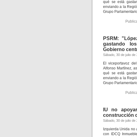
qué se está gastan
enviando a la Regió
Grupo Parlamentario 
Public
PSRM: "López
gastando los
Gobierno cent
Sábado, 30 de julio de
El viceportavoz de
Alfonso Martínez, a
qué se está gastan
enviando a la Regió
Grupo Parlamentario 
Public
IU no apoyar
construcción d
Sábado, 30 de julio de
Izquierda Unida no 
con IDCQ Inmuebles