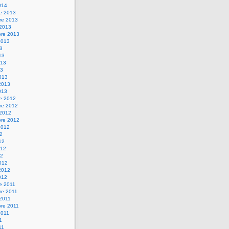
014
re 2013
re 2013
 2013
bre 2013
2013
13
13
013
13
013
2013
013
re 2012
re 2012
 2012
bre 2012
2012
12
12
012
12
012
2012
012
e 2011
re 2011
 2011
bre 2011
2011
1
11