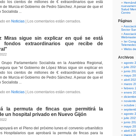
do los cientos de millones de € extraordinarios que está
Hernánd
nuevamente
n de Murcia el Gobierno de Pedro Sánchez. A pesar de que el
Salud Men
Socialista ...
Centro
Páginas
ado en
Noticias
|
Los comentarios están cerrados.
Asociaci
Sector San
Asociaci
 Miras sigue sin explicar en qué se está
Webmaster
Ier Cong
 fondos extraordinarios que recibe de
Telemedec
ral"
Webs de
 2022
Archivos
l Grupo Parlamentario Socialista en la Asamblea Regional,
agosto 
julio 20
segura que "el Gobierno de López Miras sigue sin explicar en
junio 20
do los cientos de millones de € extraordinarios que está
mayo 2
n de Murcia el Gobierno de Pedro Sánchez. A pesar de que el
abril 20
Socialista ...
marzo 2
febrero 
ado en
Noticias
|
Los comentarios están cerrados.
enero 2
diciemb
noviemb
octubre
á la permuta de fincas que permitirá la
septiem
e un hospital privado en Nuevo Gijón
agosto 
julio 20
 2022
junio 20
mayo 2
apoyará en el Pleno del próximo lunes el convenio urbanístico
abril 20
 Hospitalarios que aprobará la permuta de fincas para la
marzo 2