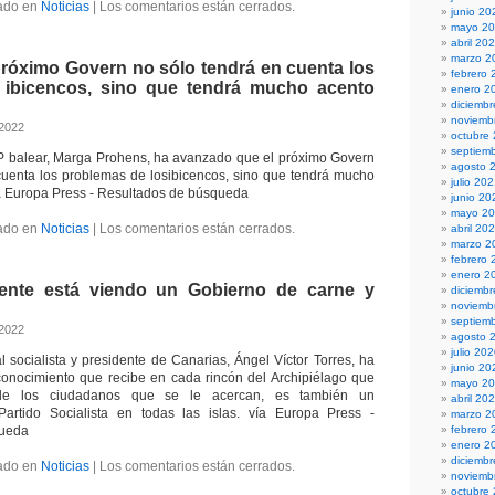
ado en
Noticias
|
Los comentarios están cerrados.
junio 20
mayo 2
abril 20
marzo 2
próximo Govern no sólo tendrá en cuenta los
febrero 
 ibicencos, sino que tendrá mucho acento
enero 2
diciemb
noviemb
 2022
octubre
septiem
PP balear, Marga Prohens, ha avanzado que el próximo Govern
agosto 
cuenta los problemas de losibicencos, sino que tendrá mucho
julio 20
ía Europa Press - Resultados de búsqueda
junio 20
mayo 2
ado en
Noticias
|
Los comentarios están cerrados.
abril 20
marzo 2
febrero 
enero 2
gente está viendo un Gobierno de carne y
diciemb
noviemb
septiem
 2022
agosto 
julio 20
l socialista y presidente de Canarias, Ángel Víctor Torres, ha
junio 20
conocimiento que recibe en cada rincón del Archipiélago que
mayo 2
e de los ciudadanos que se le acercan, es también un
abril 20
Partido Socialista en todas las islas. vía Europa Press -
marzo 2
queda
febrero 
enero 2
diciemb
ado en
Noticias
|
Los comentarios están cerrados.
noviemb
octubre