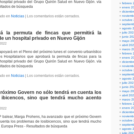
hospital privado del Grupo Quirón Salud en Nuevo Gijón. vía
febrero 
ultados de búsqueda
enero 2
diciemb
ado en
Noticias
|
Los comentarios están cerrados.
noviemb
octubre
septiem
agosto 
á la permuta de fincas que permitirá la
julio 20
junio 20
e un hospital privado en Nuevo Gijón
mayo 2
 2022
abril 20
marzo 2
apoyará en el Pleno del próximo lunes el convenio urbanístico
febrero 
 Hospitalarios que aprobará la permuta de fincas para la
enero 2
hospital privado del Grupo Quirón Salud en Nuevo Gijón. vía
diciemb
ultados de búsqueda
noviemb
octubre
septiem
ado en
Noticias
|
Los comentarios están cerrados.
agosto 
julio 20
junio 20
mayo 2
próximo Govern no sólo tendrá en cuenta los
abril 20
 ibicencos, sino que tendrá mucho acento
marzo 2
febrero 
enero 2
 2022
diciemb
PP balear, Marga Prohens, ha avanzado que el próximo Govern
noviemb
octubre
cuenta los problemas de losibicencos, sino que tendrá mucho
septiem
ía Europa Press - Resultados de búsqueda
agosto 
julio 20