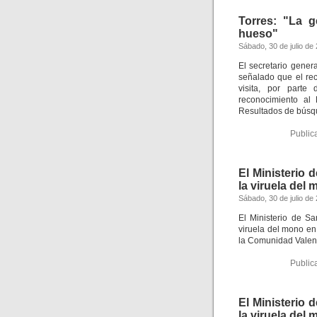
Torres: "La 
hueso"
Sábado, 30 de julio de
El secretario genera
señalado que el re
visita, por part
reconocimiento al 
Resultados de bús
Public
El Ministerio 
la viruela del
Sábado, 30 de julio de
El Ministerio de S
viruela del mono en 
la Comunidad Valen
Public
El Ministerio 
la viruela del