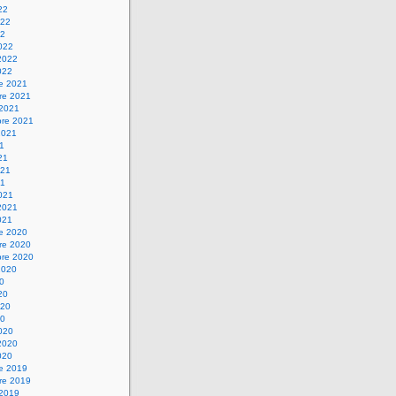
22
022
22
022
2022
022
re 2021
re 2021
 2021
bre 2021
2021
21
21
021
21
021
2021
021
re 2020
re 2020
bre 2020
2020
20
20
020
20
020
2020
020
re 2019
re 2019
 2019