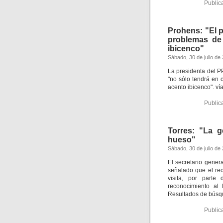
Public
Prohens: "El 
problemas de
ibicenco"
Sábado, 30 de julio de
La presidenta del 
"no sólo tendrá en 
acento ibicenco". v
Public
Torres: "La 
hueso"
Sábado, 30 de julio de
El secretario genera
señalado que el re
visita, por part
reconocimiento al 
Resultados de bús
Public