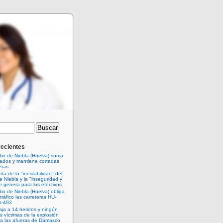
recientes
dio de Niebla (Huelva) suma
jados y mantiene cortadas
eras
rta de la "inestabilidad" del
e Niebla y la "inseguridad y
e genera para los efectivos
dio de Niebla (Huelva) obliga
 tráfico las carreteras HU-
A-493
baja a 14 heridos y ningún
as víctimas de la explosión
 a las afueras de Damasco