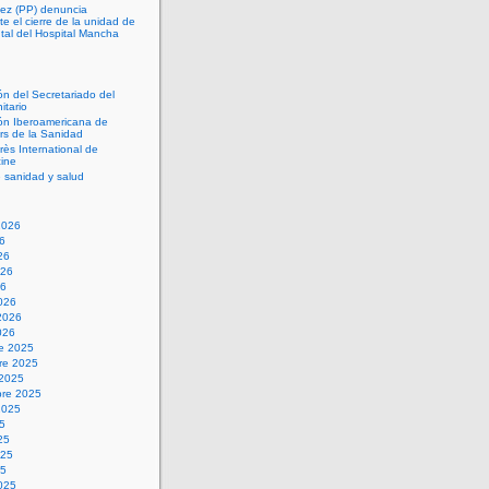
ez (PP) denuncia
 el cierre de la unidad de
tal del Hospital Mancha
ón del Secretariado del
itario
ón Iberoamericana de
s de la Sanidad
rès International de
ine
 sanidad y salud
2026
26
26
026
26
026
2026
026
re 2025
re 2025
 2025
bre 2025
2025
25
25
025
25
025