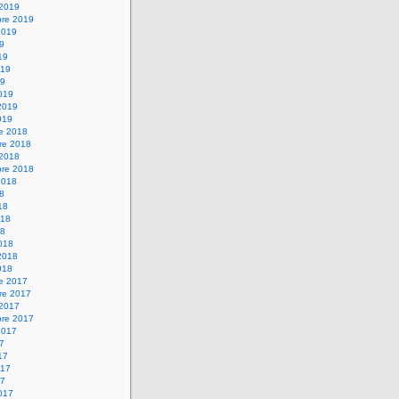
 2019
bre 2019
2019
19
19
019
19
019
2019
019
re 2018
re 2018
 2018
bre 2018
2018
18
18
018
18
018
2018
018
re 2017
re 2017
 2017
bre 2017
2017
17
17
017
17
017