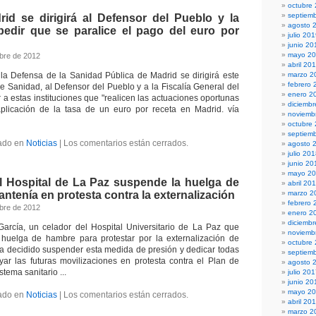
octubre
septiem
d se dirigirá al Defensor del Pueblo y la
agosto 
 pedir que se paralice el pago del euro por
julio 20
junio 20
mayo 2
bre de 2012
abril 20
la Defensa de la Sanidad Pública de Madrid se dirigirá este
marzo 2
febrero 
de Sanidad, al Defensor del Pueblo y a la Fiscalía General del
enero 2
r a estas instituciones que "realicen las actuaciones oportunas
diciemb
 aplicación de la tasa de un euro por receta en Madrid. vía
noviemb
octubre
septiem
ado en
Noticias
|
Los comentarios están cerrados.
agosto 
julio 20
junio 20
mayo 2
l Hospital de La Paz suspende la huelga de
abril 20
tenía en protesta contra la externalización
marzo 2
febrero 
bre de 2012
enero 2
diciemb
García, un celador del Hospital Universitario de La Paz que
noviemb
 huelga de hambre para protestar por la externalización de
octubre
 ha decidido suspender esta medida de presión y dedicar todas
septiem
ar las futuras movilizaciones en protesta contra el Plan de
agosto 
stema sanitario ...
julio 20
junio 20
mayo 2
ado en
Noticias
|
Los comentarios están cerrados.
abril 20
marzo 2