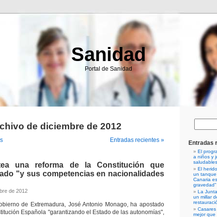
Sanidad
Portal de Sanidad
chivo de diciembre de 2012
es
Entradas recientes »
Entradas 
El progr
a niños y 
saludables
ea una reforma de la Constitución que
El herid
stado "y sus competencias en nacionalidades
un tanque
Canaria es
gravedad"
bre de 2012
La Junta
un millar 
restaurac
Gobierno de Extremadura, José Antonio Monago, ha apostado
Casares 
stitución Española "garantizando el Estado de las autonomías",
mejor que