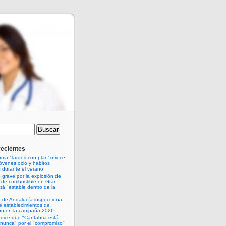
recientes
ama ‘Tardes con plan’ ofrece
jóvenes ocio y hábitos
 durante el verano
o grave por la explosión de
 de combustible en Gran
tá "estable dentro de la
 de Andalucía inspecciona
de establecimientos de
ión en la campaña 2026
dice que "Cantabria está
 nunca" por el "compromiso"