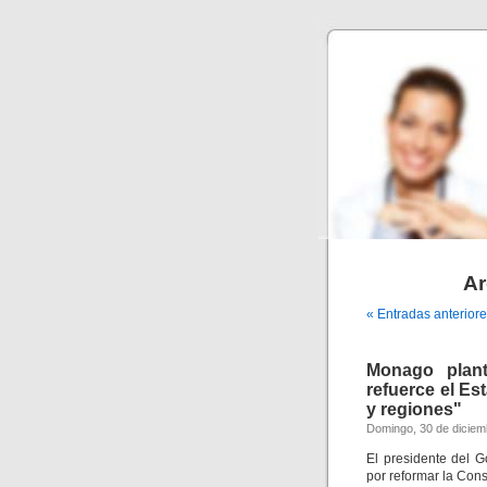
Ar
« Entradas anterior
Monago plant
refuerce el E
y regiones"
Domingo, 30 de diciem
El presidente del 
por reformar la Con