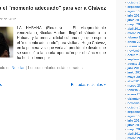
octubre
septiem
 el "momento adecuado" para ver a Chávez
agosto 
julio 20
re de 2012
junio 20
mayo 2
LA HABANA (Reuters) - El vicepresidente
abril 20
venezolano, Nicolás Maduro, llegó el sábado a La
marzo 2
Habana y la prensa oficial cubana dijo que espera
febrero 
enero 2
el "momento adecuado" para visitar a Hugo Chávez,
diciemb
en la primera vez que vería al presidente desde que
noviemb
se sometió a la cuarta operación por el cáncer que
octubre
ha hecho temer por ...
septiem
agosto 
ado en
Noticias
|
Los comentarios están cerrados.
julio 20
junio 20
mayo 2
abril 20
es
Entradas recientes »
marzo 2
febrero 
enero 2
diciemb
noviemb
octubre
septiem
agosto 
julio 20
junio 20
mayo 2
abril 20
marzo 2