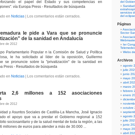
eforzando el papel del Estado y sus competencias en
del Gobier
Sanidad 
giones". vía Europa Press - Resultados de búsqueda
extrahospit
servicios 
ado en
Noticias
|
Los comentarios están cerrados.
del eclipse
Páginas
Asociaci
remadura le pide a Vara que se pronuncie
Sector San
Asociaci
atización" de la sanidad en Andalucía
Webmaster
bre de 2012
Ier Cong
Telemedec
upo Parlamentario Popular n la Comisión de Salud y Política
Webs de
Rosa, le ha solicitado al líder de la oposición, Guillermo
Archivos
e se pronuncie sobre la "privatización" de la sanidad en
agosto 
pa Press - Resultados de búsqueda
julio 20
junio 20
ado en
Noticias
|
Los comentarios están cerrados.
mayo 2
abril 20
marzo 2
febrero 
rta 2,6 millones a 152 asociaciones
enero 2
s
diciemb
bre de 2012
noviemb
octubre
idad y Asuntos Sociales de Castilla-La Mancha, José Ignacio
septiem
agosto 
ado el apoyo que va a prestar el Gobierno regional a 152
julio 20
ito sociosanitario y de la salud mental de toda la región, a las
junio 20
6 millones de euros para atender a más de 30.000 ...
mayo 2
abril 20