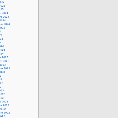
025
2025
025
re 2024
re 2024
 2024
bre 2024
2024
24
24
024
24
024
2024
024
re 2023
re 2023
 2023
bre 2023
2023
23
23
023
23
023
2023
023
re 2022
re 2022
 2022
bre 2022
2022