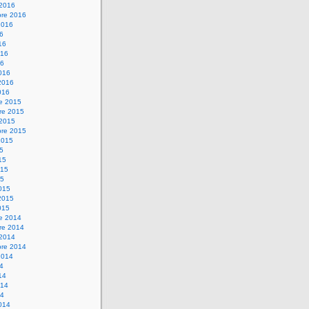
 2016
bre 2016
2016
16
16
016
16
016
2016
016
re 2015
re 2015
 2015
bre 2015
2015
15
15
015
15
015
2015
015
re 2014
re 2014
 2014
bre 2014
2014
14
14
014
14
014