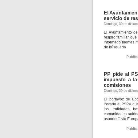
El Ayuntamient
servicio de res
Domingo, 30 de diciem
El Ayuntamiento de
respiro familiar, q
informado fuentes 
de búsqueda
Public
PP pide al PS
impuesto a la
comisiones
Domingo, 30 de diciem
El portavoz de Eco
instado al PSPV qu
las entidades ba
comunidades autóno
usuarios". vía Euro
Public