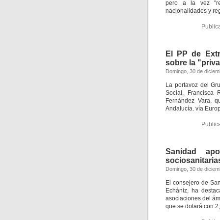
pero a la vez "r
nacionalidades y re
Public
El PP de Ext
sobre la "priv
Domingo, 30 de diciem
La portavoz del Gr
Social, Francisca 
Fernández Vara, qu
Andalucía. vía Euro
Public
Sanidad apo
sociosanitaria
Domingo, 30 de diciem
El consejero de San
Echániz, ha destac
asociaciones del ámb
que se dotará con 2,