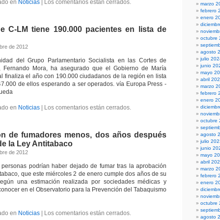
ado en
Noticias
|
Los comentarios están cerrados.
marzo 2
febrero 
enero 2
diciemb
 C-LM tiene 190.000 pacientes en lista de
noviemb
octubre
septiem
bre de 2012
agosto 
julio 20
idad del Grupo Parlamentario Socialista en las Cortes de
junio 20
a, Fernando Mora, ha asegurado que el Gobierno de María
mayo 2
 finaliza el año con 190.000 ciudadanos de la región en lista
abril 20
7.000 de ellos esperando a ser operados. vía Europa Press -
marzo 2
queda
febrero 
enero 2
ado en
Noticias
|
Los comentarios están cerrados.
diciemb
noviemb
octubre
septiem
lón de fumadores menos, dos años después
agosto 
julio 20
de la Ley Antitabaco
junio 20
bre de 2012
mayo 2
abril 20
 personas podrían haber dejado de fumar tras la aprobación
marzo 2
l tabaco, que este miércoles 2 de enero cumple dos años de su
febrero 
según una estimación realizada por sociedades médicas y
enero 2
a conocer en el Observatorio para la Prevención del Tabaquismo
diciemb
noviemb
octubre
septiem
ado en
Noticias
|
Los comentarios están cerrados.
agosto 