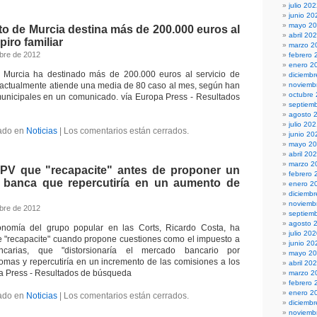
julio 20
junio 20
mayo 2
o de Murcia destina más de 200.000 euros al
abril 20
piro familiar
marzo 2
bre de 2012
febrero 
enero 2
 Murcia ha destinado más de 200.000 euros al servicio de
diciemb
ue actualmente atiende una media de 80 caso al mes, según han
noviemb
octubre
municipales en un comunicado. vía Europa Press - Resultados
septiem
agosto 
julio 20
ado en
Noticias
|
Los comentarios están cerrados.
junio 20
mayo 2
abril 20
marzo 2
PV que "recapacite" antes de proponer un
febrero 
 banca que repercutiría en un aumento de
enero 2
diciemb
noviemb
bre de 2012
septiem
agosto 
nomía del grupo popular en las Corts, Ricardo Costa, ha
julio 20
e "recapacite" cuando propone cuestiones como el impuesto a
junio 20
ncarias, que "distorsionaría el mercado bancario por
mayo 2
mas y repercutiría en un incremento de las comisiones a los
abril 20
pa Press - Resultados de búsqueda
marzo 2
febrero 
enero 2
ado en
Noticias
|
Los comentarios están cerrados.
diciemb
noviemb