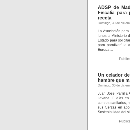
ADSP de Madri
Fiscalía para
receta
Domingo, 30 de diciem
La Asociación para 
lunes al Ministerio 
Estado para solicita
para paralizar" la
Europa ...
Public
Un celador de
hambre que man
Domingo, 30 de diciem
Juan José Parrilla 
llevaba 11 días en
centros sanitarios,
sus fuerzas en apoy
Sostenibilidad del si
Public