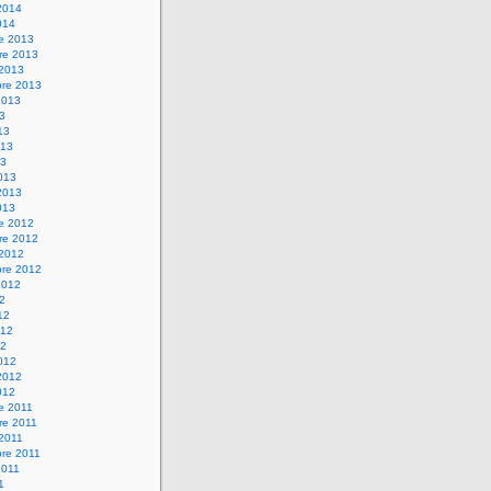
2014
014
re 2013
re 2013
 2013
bre 2013
2013
13
13
013
13
013
2013
013
re 2012
re 2012
 2012
bre 2012
2012
12
12
012
12
012
2012
012
e 2011
re 2011
 2011
bre 2011
2011
1