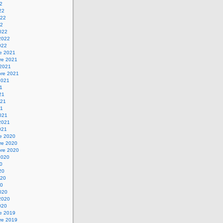
22
22
022
22
022
2022
022
re 2021
re 2021
 2021
bre 2021
2021
21
21
021
21
021
2021
021
re 2020
re 2020
bre 2020
2020
20
20
020
20
020
2020
020
re 2019
re 2019