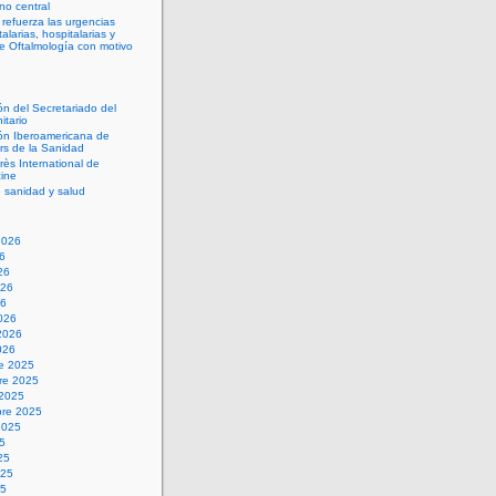
no central
refuerza las urgencias
alarias, hospitalarias y
de Oftalmología con motivo
ón del Secretariado del
itario
ón Iberoamericana de
s de la Sanidad
rès International de
ine
 sanidad y salud
2026
26
26
026
26
026
2026
026
re 2025
re 2025
 2025
bre 2025
2025
25
25
025
25