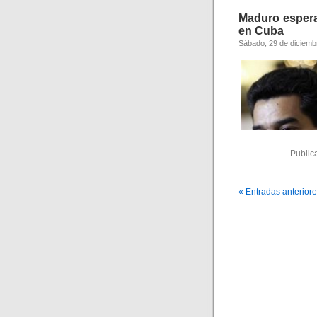
Maduro espera
en Cuba
Sábado, 29 de diciemb
Public
« Entradas anterior