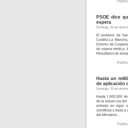
Public
PSOE dice que
espera
Domingo, 30 de diciem
El portavoz de San
Castilla-La Manch
Dolores de Cospedal
de espera médica, 4
Resultados de bús
Public
Hasta un mil
de aplicación 
Domingo, 30 de diciem
Hasta 1.000.000 de
de la actual Ley de
entrada en vigor, 
científicas y dada 
del Ministerio ...
Public